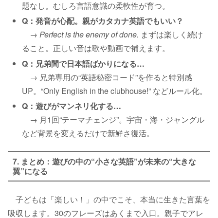
題なし。むしろ言語意識の柔軟性が育つ。
Q：発音が心配。親がカタカナ英語でもいい？
→
Perfect is the enemy of done.
まずは楽しく続け
ること。正しい音は歌や動画で補えます。
Q：兄弟間で日本語ばかりになる…
→ 兄弟専用の“英語秘密コード”を作ると特別感
UP。“Only English in the clubhouse!” などルール化。
Q：遊びがマンネリ化する…
→ 月1回“テーマチェンジ”。宇宙・海・ジャングル
など背景を変えるだけで新鮮さ復活。
7. まとめ：遊びの中の“小さな英語”が未来の“大きな
翼”になる
子どもは「楽しい！」の中でこそ、本当に生きた言葉を
吸収します。30のフレーズはあくまで入口。親子でアレ