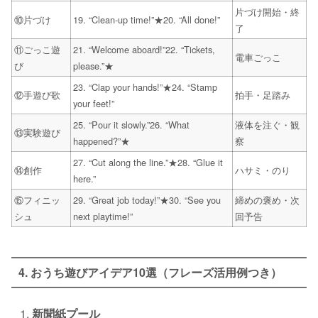
片づけ開始・終
⑩片づけ
19. “Clean‑up time!”★20. “All done!”
了
⑪ごっこ遊
21. “Welcome aboard!”22. “Tickets,
電車ごっこ
び
please.”★
23. “Clap your hands!”★24. “Stamp
⑫手遊び歌
拍手・足踏み
your feet!”
25. “Pour it slowly.”26. “What
液体を注ぐ・観
⑬実験遊び
happened?”★
察
27. “Cut along the line.”★28. “Glue it
⑭創作
ハサミ・のり
here.”
⑮フィニッ
29. “Great job today!”★30. “See you
締めの褒め・次
シュ
next playtime!”
回予告
4. おうち遊びアイデア10選（フレーズ活用例つき）
新聞紙プール