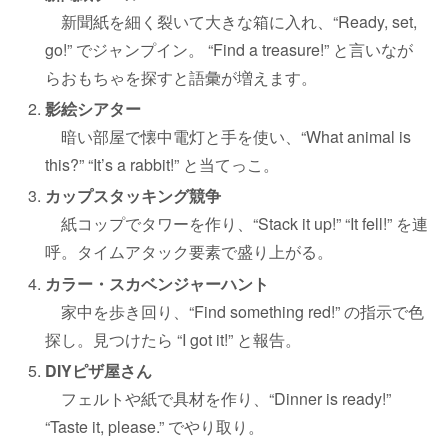
新聞紙を細く裂いて大きな箱に入れ、“Ready, set,
go!” でジャンプイン。 “Find a treasure!” と言いなが
らおもちゃを探すと語彙が増えます。
影絵シアター
暗い部屋で懐中電灯と手を使い、“What animal is
this?” “It’s a rabbit!” と当てっこ。
カップスタッキング競争
紙コップでタワーを作り、“Stack it up!” “It fell!” を連
呼。タイムアタック要素で盛り上がる。
カラー・スカベンジャーハント
家中を歩き回り、“Find something red!” の指示で色
探し。見つけたら “I got it!” と報告。
DIYピザ屋さん
フェルトや紙で具材を作り、“Dinner is ready!”
“Taste it, please.” でやり取り。