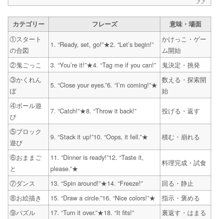
カテゴリー
フレーズ
意味・場面
①スタート
かけっこ・ゲー
1. “Ready, set, go!”★2. “Let’s begin!”
の合図
ム開始
②鬼ごっこ
3. “You’re it!”★4. “Tag me if you can!”
鬼決定・挑発
③かくれん
数える・探索開
5. “Close your eyes.”6. “I’m coming!”★
ぼ
始
④ボール遊
7. “Catch!”★8. “Throw it back!”
投げる・返す
び
⑤ブロック
9. “Stack it up!”10. “Oops, it fell.”★
積む・崩れる
遊び
⑥おままご
11. “Dinner is ready!”12. “Taste it,
料理完成・試食
と
please.”★
⑦ダンス
13. “Spin around!”★14. “Freeze!”
回る・静止
⑧お絵描き
15. “Draw a circle.”16. “Nice colors!”★
指示・褒める
⑨パズル
17. “Turn it over.”★18. “It fits!”
裏返す・はまる