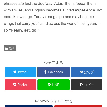
phrases are just the doorway. Adapt them, repeat them
with smiles, and English becomes a
lived experience
, not
mere knowledge. Today’s single phrase may become
wings that carry your child across the world in ten years—
so
“Ready, set, go!”
英語
シェアする
Twitter
Facebook
はてブ
Pocket
LINE
コピー
akihitoをフォローする