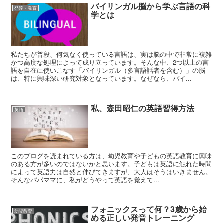
バイリンガル脳から学ぶ言語の科
発達・発育
学とは
私たちが普段、何気なく使っている言語は、実は脳の中で非常に複雑
かつ高度な処理によって成り立っています。そんな中、2つ以上の言
語を自在に使いこなす「バイリンガル（多言語話者を含む）」の脳
は、特に興味深い研究対象となっています。なぜなら、バイ...
私、森田昭仁の英語習得方法
英語
このブログを読まれている方は、幼児教育や子どもの英語教育に興味
のある方が多いのではないかと思います。子どもは英語に触れた時間
によって英語力は自然と伸びてきますが、大人はそうはいきません。
そんなパパママに、私がどうやって英語を覚えて...
フォニックスって何？3歳から始
幼児教育
める正しい発音トレーニング