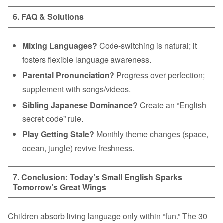
6. FAQ & Solutions
Mixing Languages?
Code‑switching is natural; it
fosters flexible language awareness.
Parental Pronunciation?
Progress over perfection;
supplement with songs/videos.
Sibling Japanese Dominance?
Create an “English
secret code” rule.
Play Getting Stale?
Monthly theme changes (space,
ocean, jungle) revive freshness.
7. Conclusion: Today’s Small English Sparks
Tomorrow’s Great Wings
Children absorb living language only within “fun.” The 30