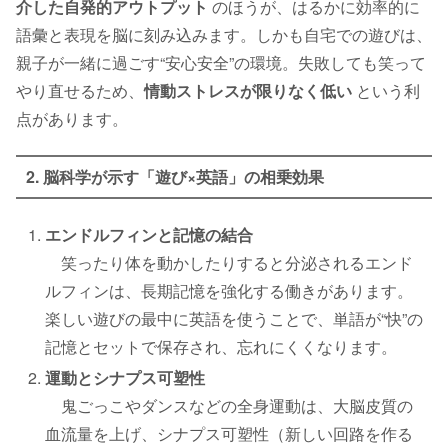
介した自発的アウトプット
のほうが、はるかに効率的に
語彙と表現を脳に刻み込みます。しかも自宅での遊びは、
親子が一緒に過ごす“安心安全”の環境。失敗しても笑って
やり直せるため、
情動ストレスが限りなく低い
という利
点があります。
2. 脳科学が示す「遊び×英語」の相乗効果
エンドルフィンと記憶の結合
笑ったり体を動かしたりすると分泌されるエンド
ルフィンは、長期記憶を強化する働きがあります。
楽しい遊びの最中に英語を使うことで、単語が“快”の
記憶とセットで保存され、忘れにくくなります。
運動とシナプス可塑性
鬼ごっこやダンスなどの全身運動は、大脳皮質の
血流量を上げ、シナプス可塑性（新しい回路を作る