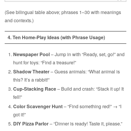
(See bilingual table above; phrases 1–30 with meanings
and contexts.)
4. Ten Home‑Play Ideas (with Phrase Usage)
Newspaper Pool
– Jump in with “Ready, set, go!” and
hunt for toys: “Find a treasure!”
Shadow Theater
– Guess animals: “What animal is
this? It’s a rabbit!”
Cup‑Stacking Race
– Build and crash: “Stack it up! It
fell!”
Color Scavenger Hunt
– “Find something red!” → “I
got it!”
DIY Pizza Parlor
– “Dinner is ready! Taste it, please.”