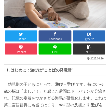
Twitter
Facebook
はてブ
Pocket
LINE
コピー
2025.04.26
1. はじめに：遊びは“ことばの発電所”
幼児期の子どもにとって、
遊び＝学び
です。特に0〜6
歳の脳は「楽しい！」と感じた瞬間にドーパミンが分泌さ
れ、記憶の定着をつかさどる海馬が活性化します。これは
第二言語習得にも当てはまり、
drill
型の反復より
遊びを