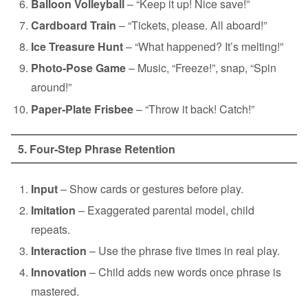
Balloon Volleyball
– “Keep it up! Nice save!”
Cardboard Train
– “Tickets, please. All aboard!”
Ice Treasure Hunt
– “What happened? It’s melting!”
Photo‑Pose Game
– Music, “Freeze!”, snap, “Spin
around!”
Paper‑Plate Frisbee
– “Throw it back! Catch!”
5. Four‑Step Phrase Retention
Input
– Show cards or gestures before play.
Imitation
– Exaggerated parental model, child
repeats.
Interaction
– Use the phrase five times in real play.
Innovation
– Child adds new words once phrase is
mastered.