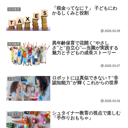
「税金ってなに？」 子どもにわ
幼児教育
かるしくみと役割
2025.03.29
異年齢保育で花開く“やさし
幼児教育
さ”と“自立心”―当園が実践する
魅力と子どもの成長ストーリー
2025.03.07
ロボットには真似できない？“非
人生設計
認知能力”が輝くこれからの世界
2025.03.03
シュタイナー教育の視点で楽しむ
子育て方法
「手作りおもちゃ」