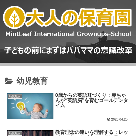
幼児教育
0歳からの英語耳づくり：赤ちゃ
幼児教育
んが“英語脳”を育むゴールデンタ
イム
2025.04.25
教育理念の違いを理解する：レッ
幼児教育