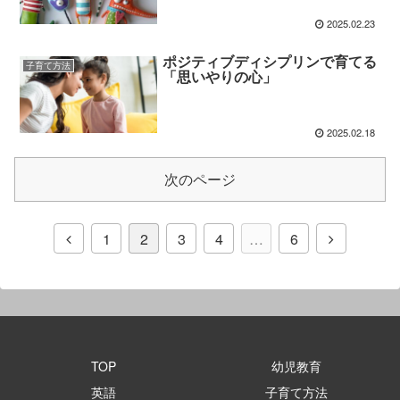
2025.02.23
ポジティブディシプリンで育てる
子育て方法
「思いやりの心」
2025.02.18
次のページ
1
2
3
4
…
6
TOP
幼児教育
英語
子育て方法