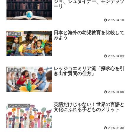
ジョ、シュタイナー、モンテッソ
ーリ
2025.04.10
日本と海外の幼児教育を比較して
幼児教育
みよう
2025.04.09
レッジョエミリア流「探求心を引
幼児教育
き出す質問の仕方」
2025.04.08
英語だけじゃない！世界の言語と
グローバル社会
文化にふれる子どものメリット
2025.03.30