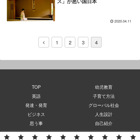
ス」が悪い国日本
2020.04.11
1
2
3
4
TOP
幼児教育
英語
子育て方法
発達・発育
グローバル社会
ビジネス
人生設計
思う事
自己紹介
Copyright © 2020 ミントリーフ運営会社社長・森田昭仁のブログ All