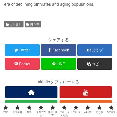
era of declining birthrates and aging populations.
人生設計
思う事
シェアする
Twitter
Facebook
はてブ
Pocket
LINE
コピー
akihitoをフォローする
TOP
幼児教育
英語
子育て方
発達・発
グローバ
ビジネス
人生設計
思う事
自己紹介
法
育
ル社会