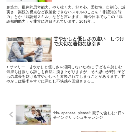
創造力、批判的思考能力、やり抜く力、好奇心、柔軟性、自制心、誠
実さ、楽観的視点など数値化できないスキルのことを「非認知的能
力」とか「非認知スキル」などと言います。 昨今日本でもこの「非
認知的能力」が非常に注目されています。2018年...
甘やかしと優しさの違い しつけ
子育て方法
で大切な適切な線引き
1 サマリー 甘やかしと優しさを混同しないために 子どもを慈しむ
気持ちは親なら誰しも自然に湧き上がりますが、その思いが時に子ど
もの成長を妨げる甘やかしへと変換されてしまうことがあります。甘
やかしは要求をすぐに満たし不快感を回避させる...
“No Japanese, please!” 親子で楽しむ 1日5
分イングリッシュチャレンジ