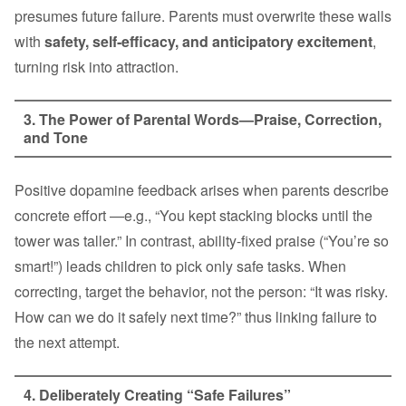
presumes future failure. Parents must overwrite these walls
with
safety, self‑efficacy, and anticipatory excitement
,
turning risk into attraction.
3. The Power of Parental Words—Praise, Correction,
and Tone
Positive dopamine feedback arises when parents describe
concrete effort —e.g., “You kept stacking blocks until the
tower was taller.” In contrast, ability‑fixed praise (“You’re so
smart!”) leads children to pick only safe tasks. When
correcting, target the behavior, not the person: “It was risky.
How can we do it safely next time?” thus linking failure to
the next attempt.
4. Deliberately Creating “Safe Failures”