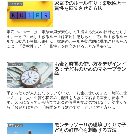
家庭でのルール作り：柔軟性と一
子育て方法
貫性を両立させる方法
家庭でのルールは、家族全員が安心して生活するための指針となりま
す。一方で、厳しすぎるルールは窮屈に感じられ、逆に緩すぎるルー
ルでは効果を発揮しません。家庭のルールを効果的に機能させるため
には、「柔軟性」と「一貫性」を両立させることが重要で...
お金と時間の使い方をデザインす
子育て方法
る：子どものためのマネープラン
学
子どもたちが大人になっていく中で、「お金の使い方」と「時間の使
い方」は、人生の質や将来の可能性を大きく左右する重要な要素で
す。大人になってから慌ててお金の管理を学ぶのではなく、幼少期か
ら「お金とは何か」「時間をどう活かすか」という考え方を...
モンテッソーリの環境づくりで子
子育て方法
どもの好奇心を刺激する方法