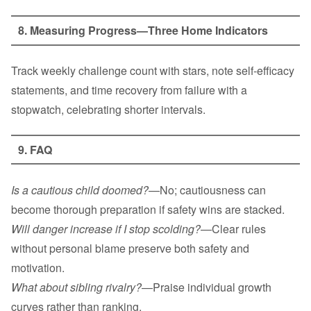
8. Measuring Progress—Three Home Indicators
Track weekly challenge count with stars, note self‑efficacy
statements, and time recovery from failure with a
stopwatch, celebrating shorter intervals.
9. FAQ
Is a cautious child doomed?
—No; cautiousness can
become thorough preparation if safety wins are stacked.
Will danger increase if I stop scolding?
—Clear rules
without personal blame preserve both safety and
motivation.
What about sibling rivalry?
—Praise individual growth
curves rather than ranking.