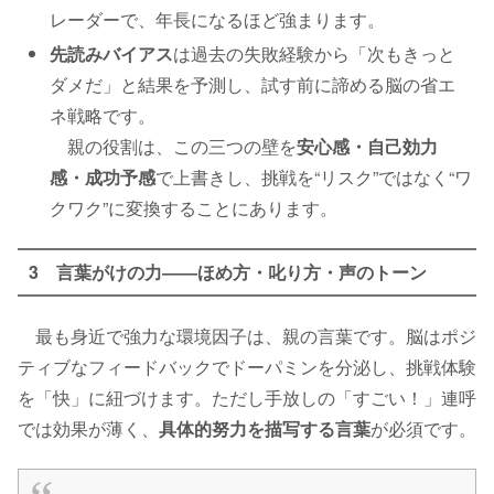
レーダーで、年長になるほど強まります。
先読みバイアス
は過去の失敗経験から「次もきっと
ダメだ」と結果を予測し、試す前に諦める脳の省エ
ネ戦略です。
親の役割は、この三つの壁を
安心感・自己効力
感・成功予感
で上書きし、挑戦を“リスク”ではなく“ワ
クワク”に変換することにあります。
3 言葉がけの力――ほめ方・叱り方・声のトーン
最も身近で強力な環境因子は、親の言葉です。脳はポジ
ティブなフィードバックでドーパミンを分泌し、挑戦体験
を「快」に紐づけます。ただし手放しの「すごい！」連呼
では効果が薄く、
具体的努力を描写する言葉
が必須です。