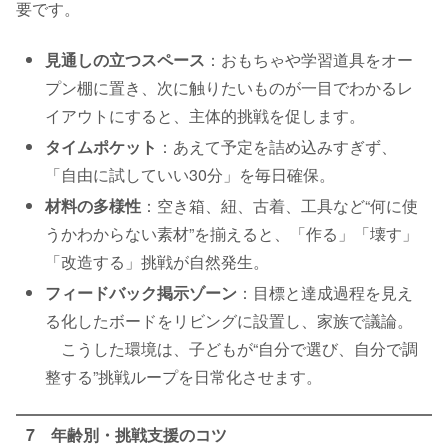
要です。
見通しの立つスペース
：おもちゃや学習道具をオー
プン棚に置き、次に触りたいものが一目でわかるレ
イアウトにすると、主体的挑戦を促します。
タイムポケット
：あえて予定を詰め込みすぎず、
「自由に試していい30分」を毎日確保。
材料の多様性
：空き箱、紐、古着、工具など“何に使
うかわからない素材”を揃えると、「作る」「壊す」
「改造する」挑戦が自然発生。
フィードバック掲示ゾーン
：目標と達成過程を見え
る化したボードをリビングに設置し、家族で議論。
こうした環境は、子どもが“自分で選び、自分で調
整する”挑戦ループを日常化させます。
7 年齢別・挑戦支援のコツ