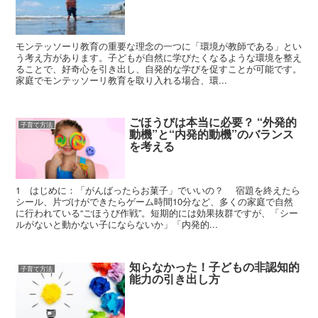
モンテッソーリ教育の重要な理念の一つに「環境が教師である」とい
う考え方があります。子どもが自然に学びたくなるような環境を整え
ることで、好奇心を引き出し、自発的な学びを促すことが可能です。
家庭でモンテッソーリ教育を取り入れる場合、環...
ごほうびは本当に必要？ “外発的
子育て方法
動機”と“内発的動機”のバランス
を考える
1 はじめに：「がんばったらお菓子」でいいの？ 宿題を終えたら
シール、片づけができたらゲーム時間10分など、多くの家庭で自然
に行われている“ごほうび作戦”。短期的には効果抜群ですが、「シー
ルがないと動かない子にならないか」「内発的...
知らなかった！子どもの非認知的
子育て方法
能力の引き出し方