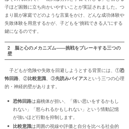
子ほど困難に立ち向かいやすいことが実証されました。つ
まり親が家庭でどのような言葉をかけ、どんな成功体験や
失敗体験を用意するかが、子どもを“挑戦できる人”にする
鍵になるのです。
2 脳と心のメカニズム――挑戦をブレーキする三つの
壁
子どもが危険や失敗を回避しようとする背景には、①
恐
怖回路
、②
比較意識
、③
先読みバイアス
という三つの心理
的・神経的壁があります。
恐怖回路
は扁桃体が担い、「痛い思いをするかもし
れない」「怒られるかもしれない」という情動記憶
が強いほど行動を抑制します。
比較意識
は周囲の視線や評価と自分を比べる社会的