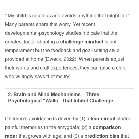
“ My child is cautious and avoids anything that might fail.”
Many parents share this worry. Yet recent
developmental‑psychology studies indicate that the
greatest factor shaping a
challenge mindset
is not
temperament but the feedback and goal‑setting style
provided at home (Dweck, 2022). When parents adjust
their words and craft experiences, they can raise a child
who willingly says “Let me try!”
2. Brain‑and‑Mind Mechanisms—Three
Psychological “Walls” That Inhibit Challenge
Children’s avoidance is driven by (1) a
fear circuit
storing
painful memories in the amygdala; (2) a
comparison
radar
that grows with age; and (3) a
prediction bias
that