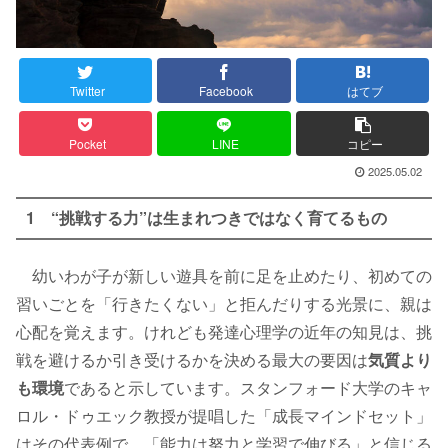
Twitter
Facebook
はてブ
Pocket
LINE
コピー
2025.05.02
1 “挑戦する力”は生まれつきではなく育てるもの
幼いわが子が新しい遊具を前に足を止めたり、初めての
習いごとを「行きたくない」と拒んだりする光景に、親は
心配を覚えます。けれども発達心理学の近年の知見は、挑
戦を避けるか引き受けるかを決める最大の要因は
気質より
も環境
であると示しています。スタンフォード大学のキャ
ロル・ドゥエック教授が提唱した「成長マインドセット」
はその代表例で、「能力は努力と学習で伸びる」と信じる