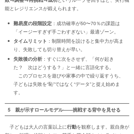
能とレジリエンスが鍛えられます。
難易度の段階設定
：成功確率が50〜70％の課題は
「イージーすぎず手ごわすぎない」最適ゾーン。
タイムリミット
：制限時間を設けると集中力が高ま
り、失敗しても切り替えが早い。
失敗後の分析
：すぐに次をさせず、「何が起き
た？ 次はどうする？」と一緒に言語化する。
このプロセスを遊びや家事の中で繰り返すうち、
子どもは失敗を“恥”ではなく“データ”と捉え始めま
す。
5 親が示すロールモデル――挑戦する背中を見せる
子どもは大人の言葉以上に
行動
を観察します。親自身が