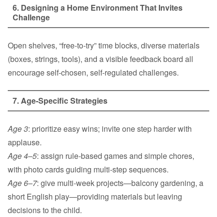
6. Designing a Home Environment That Invites
Challenge
Open shelves, “free‑to‑try” time blocks, diverse materials
(boxes, strings, tools), and a visible feedback board all
encourage self‑chosen, self‑regulated challenges.
7. Age‑Specific Strategies
Age 3
: prioritize easy wins; invite one step harder with
applause.
Age 4–5
: assign rule‑based games and simple chores,
with photo cards guiding multi‑step sequences.
Age 6–7
: give multi‑week projects—balcony gardening, a
short English play—providing materials but leaving
decisions to the child.