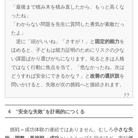
「最後まで積み木を積み直したから、もっと高くな
ったね」
「わからない問題を先生に質問した勇気が素敵だっ
たよ」
逆に「頭がいいね」「さすが！」と
固定的能力
を
ほめると、子どもは能力証明のためにリスクの少な
い課題ばかり選びがちになります。叱るときは人格
ではなく行動に焦点を当て、「危なかったね。次は
どうすれば安全にできるかな？」と
改善の選択肢
を
問いかけると、失敗が次の挑戦へと接続されます。
4 “安全な失敗”を計画的につくる
挑戦＝成功体験の連続ではありません。むしろ
小さな失
敗→調整→再挑戦→成功
というループを回すほど、実行機