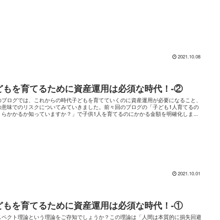
2021.10.08
どもを育てるために資産運用は必須な時代！-②
のブログでは、これからの時代子どもを育てていくのに資産運用が必要になること、
の意味でのリスクについてみていきました。前々回のブログの「子ども1人育てるの
くらかかるか知っていますか？」で子供1人を育てるのにかかる金額を明確化しま...
2021.10.01
どもを育てるために資産運用は必須な時代！-①
スペクト理論という理論をご存知でしょうか？この理論は「人間は本質的に損失回避