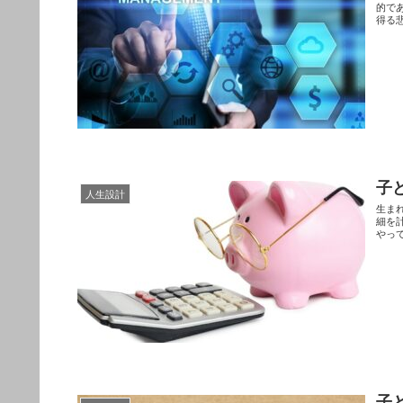
的で
得る
子
人生設計
生ま
細を
やっ
子