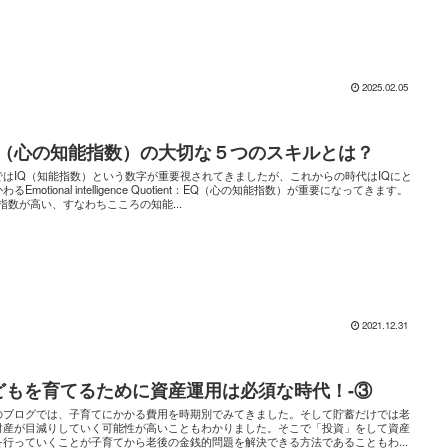
2025.02.05
Q（心の知能指数）の大切な５つのスキルとは？
ではIQ（知能指数）という数字が重要視されてきましたが、これからの時代はIQにと
わるEmotional intelligence Quotient：EQ（心の知能指数）が重要になってきます。
指数が高い、すなわちこころの知能...
2021.12.31
どもを育てるために資産運用は必須な時代！-③
のブログでは、子育てにかかる費用を時期別でみてきました。そして貯蓄だけでは老
財産が目減りしていく可能性が高いこともわかりました。そこで「投資」をして資産
を行っていくことが子育てから老後の金銭的問題を解決できる方法であることもわ...