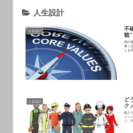
人生設計
不
人生設計
観
AI
巻く
じる
ど
人生設計
ク
私た
イン
ン、