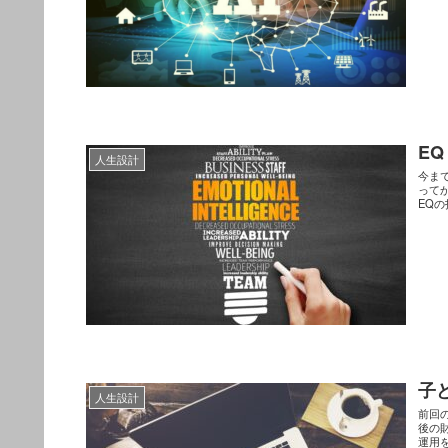
E
人生設計
今ま
ってか
EQの
子
人生設計
前回
後の
運用