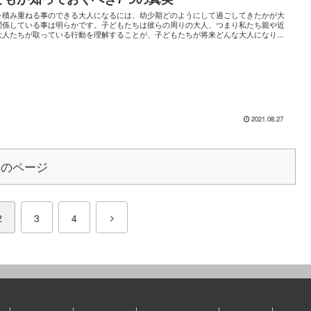
を積み重ねる事のできる大人になるには、幼少期どのようにして過ごしてきたかが大
関係している事は明らかです。子どもたちは彼らの周りの大人、つまり私たち親や近
大人たちが取っている行動を理解することが、子どもたちが将来どんな大人になり...
2021.08.27
次のページ
2
3
4