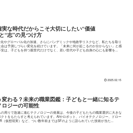
確実な時代だからこそ大切にしたい“価値
”と“志”の見つけ方
の進化やグローバル化の加速、さらにパンデミックや地政学リスクなど、私たちを取り
社会は予測しづらい変化を続けています。「未来に何が起こるのか分からない」と感
不安は、子どもを持つ親世代だけでなく、若い世代や子ども自身の心にも影響を...
2025.02.15
う変わる？未来の職業図鑑：子どもと一緒に知るテ
ノロジーの可能性
ちの周りで急速に進むテクノロジーの発展は、今後の子どもたちの職業選択に大きな
パクトをもたらすと考えられています。AIやロボット、バイオテクノロジー、ドロー
VR（仮想現実）など、つい数年前まではSFのように語られていた技術が当た...