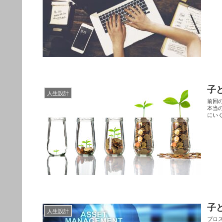
子
人生設計
前回
本当
にい
子
人生設計
プロ