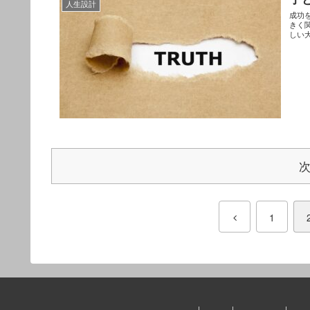
人生設計
成功
きく
しい
1