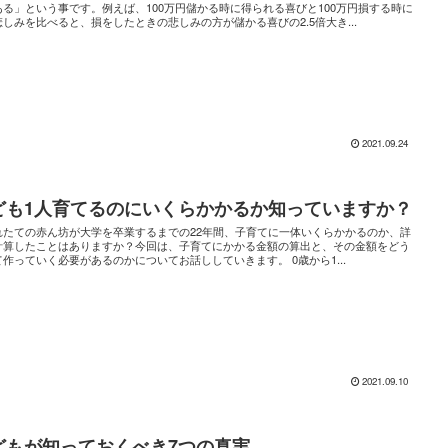
ある」という事です。例えば、100万円儲かる時に得られる喜びと100万円損する時に
悲しみを比べると、損をしたときの悲しみの方が儲かる喜びの2.5倍大き...
2021.09.24
ども1人育てるのにいくらかかるか知っていますか？
れたての赤ん坊が大学を卒業するまでの22年間、子育てに一体いくらかかるのか、詳
計算したことはありますか？今回は、子育てにかかる金額の算出と、その金額をどう
て作っていく必要があるのかについてお話ししていきます。 0歳から1...
2021.09.10
どもが知っておくべき7つの真実