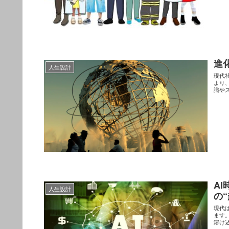
進
人生設計
現代
より
識や
A
人生設計
の
現代
ます
溶け