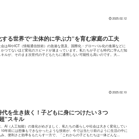
2025.02.12
化する世界で“主体的に学ぶ力”を育む家庭の工夫
社会はAIやICT（情報通信技術）の急速な普及、国際化・グローバル化の進展などに
、かつてないほど変化のスピードが速まっています。私たちが子ども時代に学んだ知
スキルが、そのまま次世代の子どもたちに通用しない可能性も高いのです。大...
2025.02.10
I時代を生き抜く！子どもに身につけたい３つ
“超”スキル
は、AI（人工知能）の進化がめざましく、私たちの暮らしや社会は大きく変化してい
。10年前には想像もできなかったような技術が、今では当たり前のように生活の中に
込み、便利さと効率をもたらす一方で、「これからの子どもたちは一体どんな...