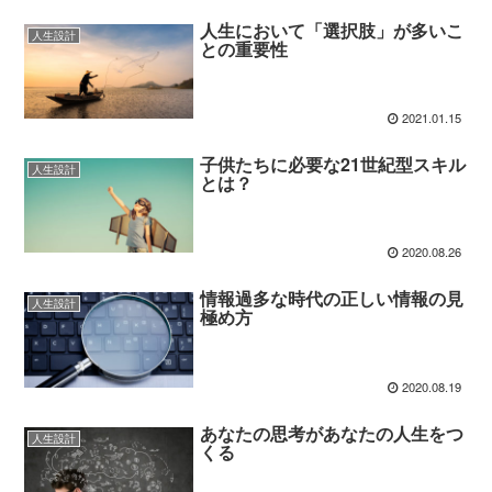
人生において「選択肢」が多いこ
人生設計
との重要性
2021.01.15
子供たちに必要な21世紀型スキル
人生設計
とは？
2020.08.26
情報過多な時代の正しい情報の見
人生設計
極め方
2020.08.19
あなたの思考があなたの人生をつ
人生設計
くる